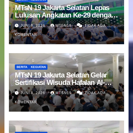
MTsN 19 Jakarta Selatan Lepas
Lulusan Angkatan Ke-29 dengan
Doa dan Harapan Terbaik
JUNI 8, 2026
MTSN19
TIDAK ADA
KOMENTAR
BERITA
KEGIATAN
MTsN 19 Jakarta Selatan Gelar
Sertifikasi Wisuda Hafalan Al-
Qur’an
JUNI 8, 2026
MTSN19
TIDAK ADA
KOMENTAR