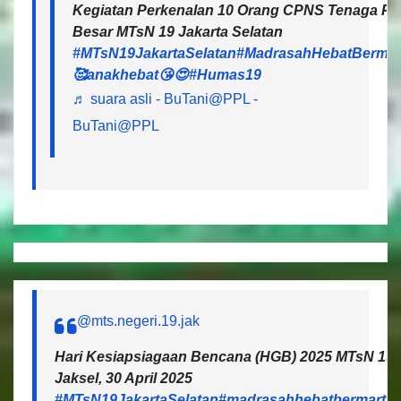
Kegiatan Perkenalan 10 Orang CPNS Tenaga Pen
Besar MTsN 19 Jakarta Selatan
#MTsN19JakartaSelatan
#MadrasahHebatBermar
🥰anakhebat😘😍
#Humas19
♬ suara asli - BuTani@PPL -
BuTani@PPL
@mts.negeri.19.jak
Hari Kesiapsiagaan Bencana (HGB) 2025 MTsN 19 J
Jaksel, 30 April 2025
#MTsN19JakartaSelatan
#madrasahhebatbermartab