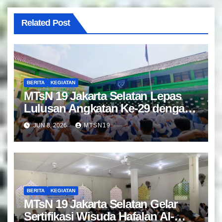
Related Post
BERITA
KEGIATAN
MTsN 19 Jakarta Selatan Lepas
Lulusan Angkatan Ke-29 dengan
Doa dan Harapan Terbaik
JUN 8, 2026
MTSN19
BERITA
KEGIATAN
MTsN 19 Jakarta Selatan Gelar
Sertifikasi Wisuda Hafalan Al-