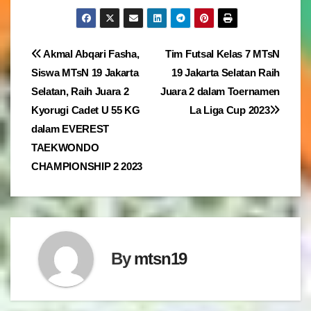
Navigasi
Akmal Abqari Fasha,
Tim Futsal Kelas 7 MTsN
Siswa MTsN 19 Jakarta
19 Jakarta Selatan Raih
pos
Selatan, Raih Juara 2
Juara 2 dalam Toernamen
Kyorugi Cadet U 55 KG
La Liga Cup 2023
dalam EVEREST
TAEKWONDO
CHAMPIONSHIP 2 2023
By
mtsn19