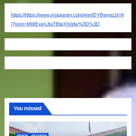
https://https://www.instagram.com/reel/DYBwvpzzhVr
/?igsh=MWExenJtaTBteXh0dw%3D%3D
You missed
BERITA
KEGIATAN