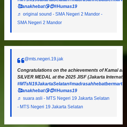
🥰anakhebat😘😍
#Humas19
♬ original sound - SMA Negeri 2 Mandor -
SMA Negeri 2 Mandor
@mts.negeri.19.jak
Congratulations on the achievements of Kamal and 
SILVER MEDAL at the 2025 JISF (Jakarta Internatio
#MTsN19JakartaSelatan
#madrasahhebatbermartab
🥰anakhebat😘😍
#Humas19
♬ suara asli - MTS Negeri 19 Jakarta Selatan
- MTS Negeri 19 Jakarta Selatan