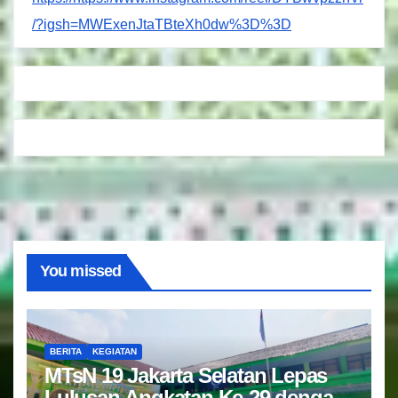
/?igsh=MWExenJtaTBteXh0dw%3D%3D
You missed
BERITA
KEGIATAN
MTsN 19 Jakarta Selatan Lepas
Lulusan Angkatan Ke-29 dengan