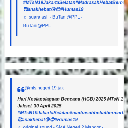
#MTsN19JakartaSelatan
#MadrasahHebatBermar
🥰anakhebat😘😍
#Humas19
♬ suara asli - BuTani@PPL -
BuTani@PPL
@mts.negeri.19.jak
Hari Kesiapsiagaan Bencana (HGB) 2025 MTsN 19 J
Jaksel, 30 April 2025
#MTsN19JakartaSelatan
#madrasahhebatbermartab
🥰anakhebat😘😍
#Humas19
♬ original sound - SMA Negeri 2 Mandor -