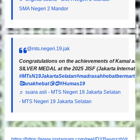
SMA Negeri 2 Mandor
@mts.negeri.19.jak
Congratulations on the achievements of Kamal and 
SILVER MEDAL at the 2025 JISF (Jakarta Internatio
#MTsN19JakartaSelatan
#madrasahhebatbermartab
🥰anakhebat😘😍
#Humas19
♬ suara asli - MTS Negeri 19 Jakarta Selatan
- MTS Negeri 19 Jakarta Selatan
https://https://www.instagram.com/reel/DYBwvpzzhVr