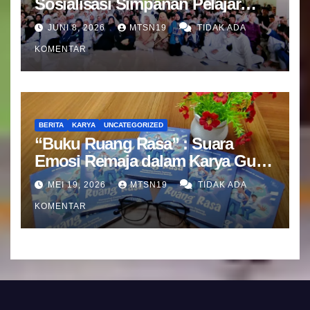
Sosialisasi Simpanan Pelajar
(SIMPEL) Bersama Bank Mandiri
JUNI 8, 2026
MTSN19
TIDAK ADA
KOMENTAR
BERITA
KARYA
UNCATEGORIZED
“Buku Ruang Rasa” : Suara
Emosi Remaja dalam Karya Guru
BK MTsN 19 Jakarta Selatan
MEI 19, 2026
MTSN19
TIDAK ADA
KOMENTAR