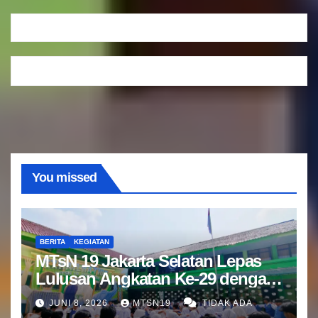
You missed
BERITA
KEGIATAN
MTsN 19 Jakarta Selatan Lepas
Lulusan Angkatan Ke-29 dengan
Doa dan Harapan Terbaik
JUNI 8, 2026
MTSN19
TIDAK ADA