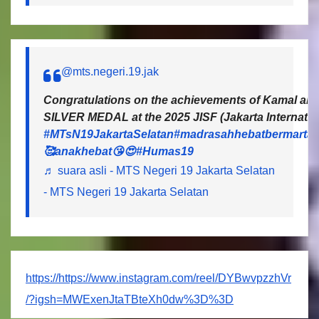
@mts.negeri.19.jak
Congratulations on the achievements of Kamal and 
SILVER MEDAL at the 2025 JISF (Jakarta Internatio
#MTsN19JakartaSelatan
#madrasahhebatbermartab
🥰anakhebat😘😍
#Humas19
♬ suara asli - MTS Negeri 19 Jakarta Selatan
- MTS Negeri 19 Jakarta Selatan
https://https://www.instagram.com/reel/DYBwvpzzhVr
/?igsh=MWExenJtaTBteXh0dw%3D%3D