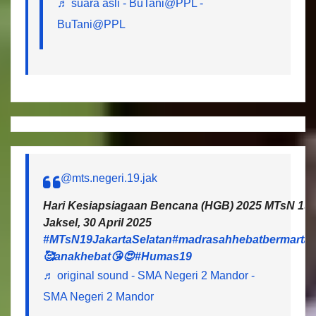
♬ suara asli - BuTani@PPL -
BuTani@PPL
@mts.negeri.19.jak
Hari Kesiapsiagaan Bencana (HGB) 2025 MTsN 19 J
Jaksel, 30 April 2025
#MTsN19JakartaSelatan
#madrasahhebatbermartab
🥰anakhebat😘😍
#Humas19
♬ original sound - SMA Negeri 2 Mandor -
SMA Negeri 2 Mandor