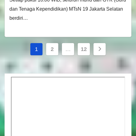
dan Tenaga Kependidikan) MTsN 19 Jakarta Selatan
berdiri…
Paginasi
1
2
…
12
pos