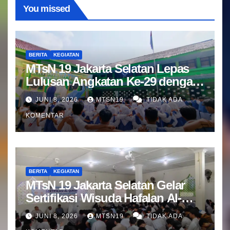
You missed
BERITA
KEGIATAN
MTsN 19 Jakarta Selatan Lepas
Lulusan Angkatan Ke-29 dengan
Doa dan Harapan Terbaik
JUNI 8, 2026
MTSN19
TIDAK ADA
KOMENTAR
BERITA
KEGIATAN
MTsN 19 Jakarta Selatan Gelar
Sertifikasi Wisuda Hafalan Al-
Qur’an
JUNI 8, 2026
MTSN19
TIDAK ADA