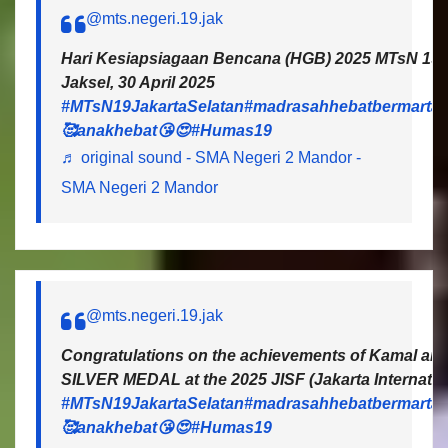
@mts.negeri.19.jak
Hari Kesiapsiagaan Bencana (HGB) 2025 MTsN 19 J
Jaksel, 30 April 2025
#MTsN19JakartaSelatan
#madrasahhebatbermartab
🥰anakhebat😘😍
#Humas19
♬ original sound - SMA Negeri 2 Mandor -
SMA Negeri 2 Mandor
@mts.negeri.19.jak
Congratulations on the achievements of Kamal and 
SILVER MEDAL at the 2025 JISF (Jakarta Internatio
#MTsN19JakartaSelatan
#madrasahhebatbermartab
🥰anakhebat😘😍
#Humas19