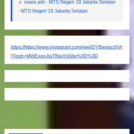
♬ suara asli - MTS Negeri 19 Jakarta Selatan
- MTS Negeri 19 Jakarta Selatan
https://https://www.instagram.com/reel/DYBwvpzzhVr
/?igsh=MWExenJtaTBteXh0dw%3D%3D