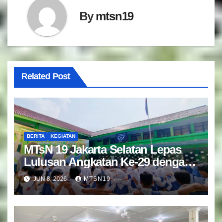
By
mtsn19
Related Post
BERITA
KEGIATAN
MTsN 19 Jakarta Selatan Lepas
Lulusan Angkatan Ke-29 dengan
Doa dan Harapan Terbaik
JUN 8, 2026
MTSN19