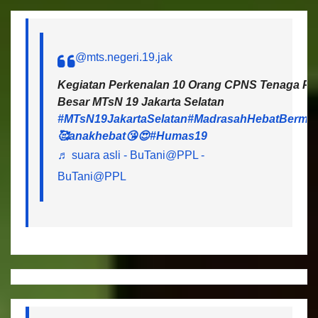
@mts.negeri.19.jak
Kegiatan Perkenalan 10 Orang CPNS Tenaga Pen
Besar MTsN 19 Jakarta Selatan
#MTsN19JakartaSelatan
#MadrasahHebatBermar
🥰anakhebat😘😍
#Humas19
♬ suara asli - BuTani@PPL -
BuTani@PPL