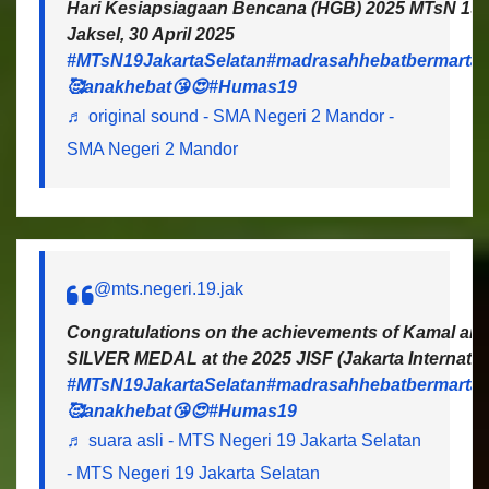
Hari Kesiapsiagaan Bencana (HGB) 2025 MTsN 19 J
Jaksel, 30 April 2025
#MTsN19JakartaSelatan
#madrasahhebatbermartab
🥰anakhebat😘😍
#Humas19
♬ original sound - SMA Negeri 2 Mandor -
SMA Negeri 2 Mandor
@mts.negeri.19.jak
Congratulations on the achievements of Kamal and 
SILVER MEDAL at the 2025 JISF (Jakarta Internatio
#MTsN19JakartaSelatan
#madrasahhebatbermartab
🥰anakhebat😘😍
#Humas19
♬ suara asli - MTS Negeri 19 Jakarta Selatan
- MTS Negeri 19 Jakarta Selatan