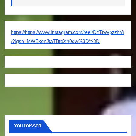
https://https://www.instagram.com/reel/DYBwvpzzhVr
/?igsh=MWExenJtaTBteXh0dw%3D%3D
You missed