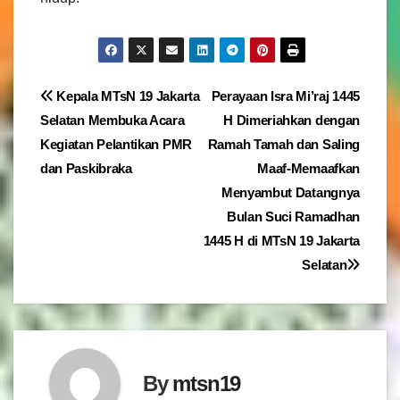
Navigasi
Kepala MTsN 19 Jakarta
Perayaan Isra Mi’raj 1445
Selatan Membuka Acara
H Dimeriahkan dengan
pos
Kegiatan Pelantikan PMR
Ramah Tamah dan Saling
dan Paskibraka
Maaf-Memaafkan
Menyambut Datangnya
Bulan Suci Ramadhan
1445 H di MTsN 19 Jakarta
Selatan
By
mtsn19