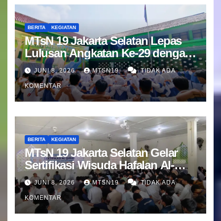
BERITA
KEGIATAN
MTsN 19 Jakarta Selatan Lepas
Lulusan Angkatan Ke-29 dengan
Doa dan Harapan Terbaik
JUNI 8, 2026
MTSN19
TIDAK ADA
KOMENTAR
BERITA
KEGIATAN
MTsN 19 Jakarta Selatan Gelar
Sertifikasi Wisuda Hafalan Al-
Qur’an
JUNI 8, 2026
MTSN19
TIDAK ADA
KOMENTAR