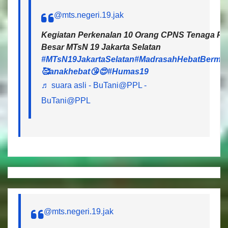
@mts.negeri.19.jak
Kegiatan Perkenalan 10 Orang CPNS Tenaga Pen
Besar MTsN 19 Jakarta Selatan
#MTsN19JakartaSelatan
#MadrasahHebatBermar
🥰anakhebat😘😍
#Humas19
♬ suara asli - BuTani@PPL -
BuTani@PPL
@mts.negeri.19.jak