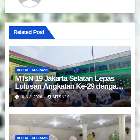
Related Post
BERITA
KEGIATAN
MTsN 19 Jakarta Selatan Lepas
Lulusan Angkatan Ke-29 dengan
Doa dan Harapan Terbaik
JUN 8, 2026
MTSN19
BERITA
KEGIATAN