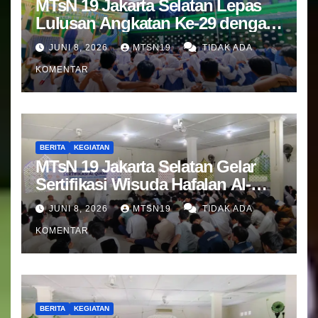
MTsN 19 Jakarta Selatan Lepas
Lulusan Angkatan Ke-29 dengan
Doa dan Harapan Terbaik
JUNI 8, 2026
MTSN19
TIDAK ADA
KOMENTAR
BERITA
KEGIATAN
MTsN 19 Jakarta Selatan Gelar
Sertifikasi Wisuda Hafalan Al-
Qur’an
JUNI 8, 2026
MTSN19
TIDAK ADA
KOMENTAR
BERITA
KEGIATAN