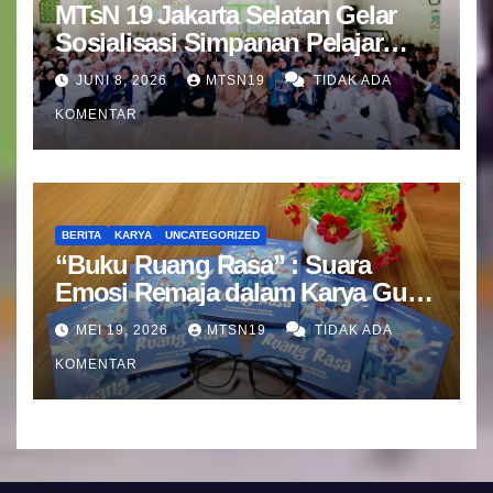
MTsN 19 Jakarta Selatan Gelar
Sosialisasi Simpanan Pelajar
(SIMPEL) Bersama Bank Mandiri
JUNI 8, 2026
MTSN19
TIDAK ADA
KOMENTAR
BERITA
KARYA
UNCATEGORIZED
“Buku Ruang Rasa” : Suara
Emosi Remaja dalam Karya Guru
BK MTsN 19 Jakarta Selatan
MEI 19, 2026
MTSN19
TIDAK ADA
KOMENTAR