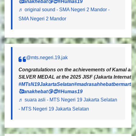
🥰anakhebat😘😍
#Humas19
♬ original sound - SMA Negeri 2 Mandor -
SMA Negeri 2 Mandor
@mts.negeri.19.jak
Congratulations on the achievements of Kamal and 
SILVER MEDAL at the 2025 JISF (Jakarta Internatio
#MTsN19JakartaSelatan
#madrasahhebatbermartab
🥰anakhebat😘😍
#Humas19
♬ suara asli - MTS Negeri 19 Jakarta Selatan
- MTS Negeri 19 Jakarta Selatan