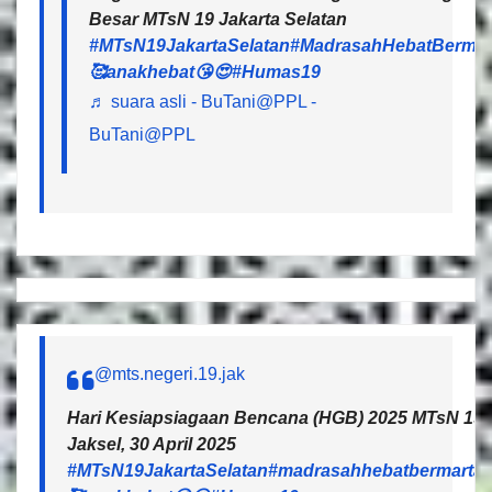
Besar MTsN 19 Jakarta Selatan
#MTsN19JakartaSelatan
#MadrasahHebatBermar
🥰anakhebat😘😍
#Humas19
♬ suara asli - BuTani@PPL -
BuTani@PPL
@mts.negeri.19.jak
Hari Kesiapsiagaan Bencana (HGB) 2025 MTsN 19 J
Jaksel, 30 April 2025
#MTsN19JakartaSelatan
#madrasahhebatbermartab