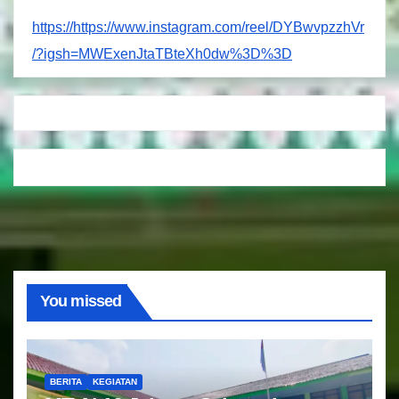
https://https://www.instagram.com/reel/DYBwvpzzhVr
/?igsh=MWExenJtaTBteXh0dw%3D%3D
You missed
BERITA
KEGIATAN