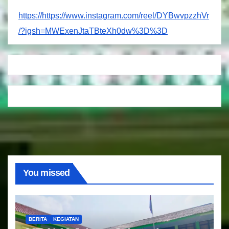
https://https://www.instagram.com/reel/DYBwvpzzhVr
/?igsh=MWExenJtaTBteXh0dw%3D%3D
You missed
BERITA
KEGIATAN