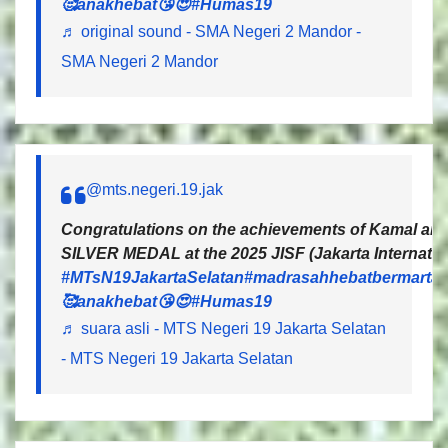
🥰anakhebat😘😍
#Humas19
♬ original sound - SMA Negeri 2 Mandor -
SMA Negeri 2 Mandor
@mts.negeri.19.jak
Congratulations on the achievements of Kamal and 
SILVER MEDAL at the 2025 JISF (Jakarta Internatio
#MTsN19JakartaSelatan
#madrasahhebatbermartab
🥰anakhebat😘😍
#Humas19
♬ suara asli - MTS Negeri 19 Jakarta Selatan
- MTS Negeri 19 Jakarta Selatan