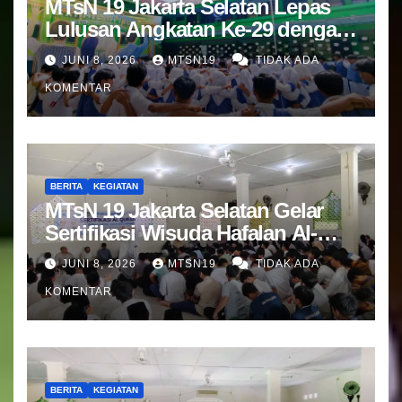
MTsN 19 Jakarta Selatan Lepas
Lulusan Angkatan Ke-29 dengan
Doa dan Harapan Terbaik
JUNI 8, 2026
MTSN19
TIDAK ADA
KOMENTAR
BERITA
KEGIATAN
MTsN 19 Jakarta Selatan Gelar
Sertifikasi Wisuda Hafalan Al-
Qur’an
JUNI 8, 2026
MTSN19
TIDAK ADA
KOMENTAR
BERITA
KEGIATAN