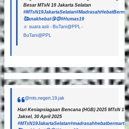
Besar MTsN 19 Jakarta Selatan
#MTsN19JakartaSelatan
#MadrasahHebatBermar
🥰anakhebat😘😍
#Humas19
♬ suara asli - BuTani@PPL -
BuTani@PPL
@mts.negeri.19.jak
Hari Kesiapsiagaan Bencana (HGB) 2025 MTsN 19 J
Jaksel, 30 April 2025
#MTsN19JakartaSelatan
#madrasahhebatbermartab