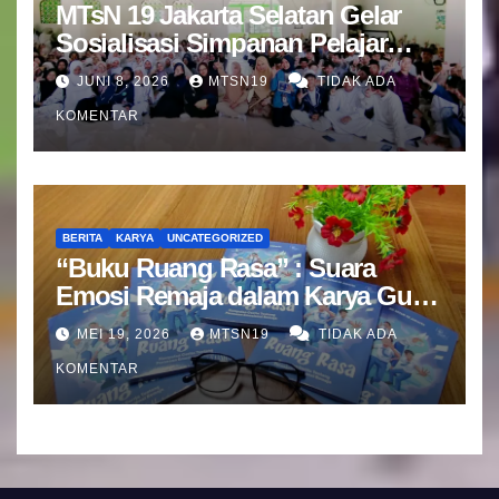
MTsN 19 Jakarta Selatan Gelar
Sosialisasi Simpanan Pelajar
(SIMPEL) Bersama Bank Mandiri
JUNI 8, 2026
MTSN19
TIDAK ADA
KOMENTAR
BERITA
KARYA
UNCATEGORIZED
“Buku Ruang Rasa” : Suara
Emosi Remaja dalam Karya Guru
BK MTsN 19 Jakarta Selatan
MEI 19, 2026
MTSN19
TIDAK ADA
KOMENTAR