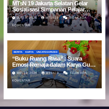
MTsN 19 Jakarta Selatan Gelar
Sosialisasi Simpanan Pelajar
(SIMPEL) Bersama Bank Mandiri
JUNI 8, 2026
MTSN19
TIDAK ADA
KOMENTAR
BERITA
KARYA
UNCATEGORIZED
“Buku Ruang Rasa” : Suara
Emosi Remaja dalam Karya Guru
BK MTsN 19 Jakarta Selatan
MEI 19, 2026
MTSN19
TIDAK ADA
KOMENTAR