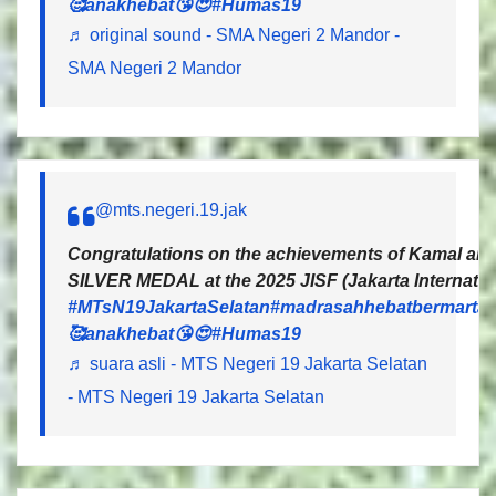
🥰anakhebat😘😍
#Humas19
♬ original sound - SMA Negeri 2 Mandor -
SMA Negeri 2 Mandor
@mts.negeri.19.jak
Congratulations on the achievements of Kamal and 
SILVER MEDAL at the 2025 JISF (Jakarta Internatio
#MTsN19JakartaSelatan
#madrasahhebatbermartab
🥰anakhebat😘😍
#Humas19
♬ suara asli - MTS Negeri 19 Jakarta Selatan
- MTS Negeri 19 Jakarta Selatan