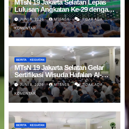
MTsN 19 Jakarta Selatan Lepas
Lulusan Angkatan Ke-29 dengan
Doa dan Harapan Terbaik
JUNI 8, 2026
MTSN19
TIDAK ADA
KOMENTAR
BERITA
KEGIATAN
MTsN 19 Jakarta Selatan Gelar
Sertifikasi Wisuda Hafalan Al-
Qur’an
JUNI 8, 2026
MTSN19
TIDAK ADA
KOMENTAR
BERITA
KEGIATAN