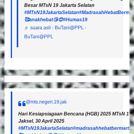
Besar MTsN 19 Jakarta Selatan
#MTsN19JakartaSelatan
#MadrasahHebatBermar
🥰anakhebat😘😍
#Humas19
♬ suara asli - BuTani@PPL -
BuTani@PPL
@mts.negeri.19.jak
Hari Kesiapsiagaan Bencana (HGB) 2025 MTsN 19 J
Jaksel, 30 April 2025
#MTsN19JakartaSelatan
#madrasahhebatbermartab