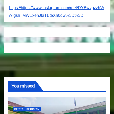
https://https://www.instagram.com/reel/DYBwvpzzhVr
/?igsh=MWExenJtaTBteXh0dw%3D%3D
You missed
BERITA
KEGIATAN