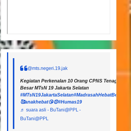
@mts.negeri.19.jak
Kegiatan Perkenalan 10 Orang CPNS Tenaga Pendi
Besar MTsN 19 Jakarta Selatan
#MTsN19JakartaSelatan
#MadrasahHebatBermart
🥰anakhebat😘😍
#Humas19
♬ suara asli - BuTani@PPL -
BuTani@PPL