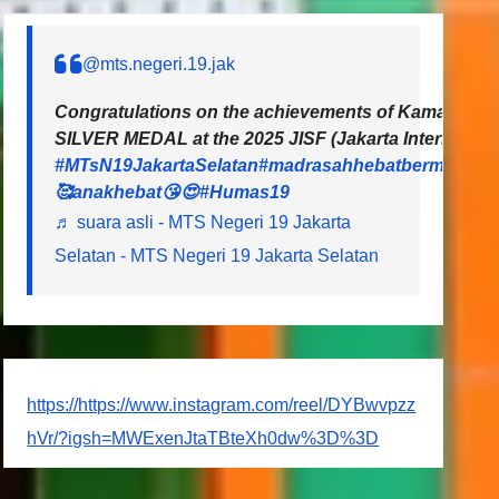
@mts.negeri.19.jak
Congratulations on the achievements of Kamal and L
SILVER MEDAL at the 2025 JISF (Jakarta Internationa
#MTsN19JakartaSelatan
#madrasahhebatbermartaba
🥰anakhebat😘😍
#Humas19
♬ suara asli - MTS Negeri 19 Jakarta
Selatan - MTS Negeri 19 Jakarta Selatan
https://https://www.instagram.com/reel/DYBwvpzz
hVr/?igsh=MWExenJtaTBteXh0dw%3D%3D