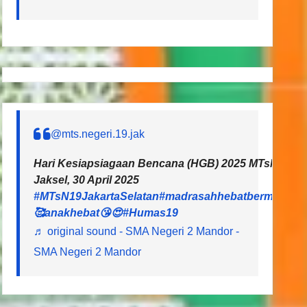
@mts.negeri.19.jak
Hari Kesiapsiagaan Bencana (HGB) 2025 MTsN 19 Ja
Jaksel, 30 April 2025
#MTsN19JakartaSelatan
#madrasahhebatbermartaba
🥰anakhebat😘😍
#Humas19
♬ original sound - SMA Negeri 2 Mandor -
SMA Negeri 2 Mandor