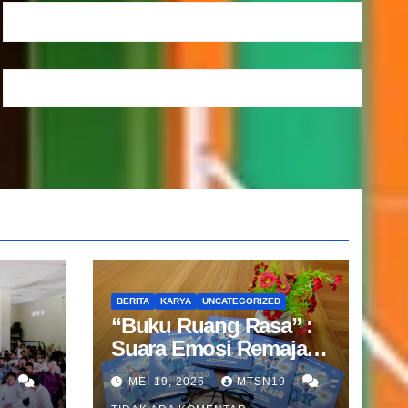
BERITA
KARYA
UNCATEGORIZED
“Buku Ruang Rasa” :
Suara Emosi Remaja
nan
dalam Karya Guru BK
9
MEI 19, 2026
MTSN19
MTsN 19 Jakarta