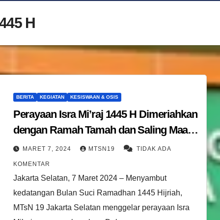
445 H
BERITA
KEGIATAN
KESISWAAN & OSIS
Perayaan Isra Mi’raj 1445 H Dimeriahkan
dengan Ramah Tamah dan Saling Maaf-
Memaafkan Menyambut Datangnya
MARET 7, 2024
MTSN19
TIDAK ADA
Bulan Suci Ramadhan 1445 H di MTsN
KOMENTAR
19 Jakarta Selatan
Jakarta Selatan, 7 Maret 2024 – Menyambut
kedatangan Bulan Suci Ramadhan 1445 Hijriah,
MTsN 19 Jakarta Selatan menggelar perayaan Isra