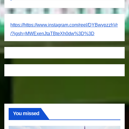
https://https://www.instagram.com/reel/DYBwvpzzhVr
/?igsh=MWExenJtaTBteXh0dw%3D%3D
You missed