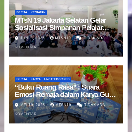
BERITA
KEGIATAN
MTsN 19 Jakarta Selatan Gelar
Sosialisasi Simpanan Pelajar
(SIMPEL) Bersama Bank Mandiri
JUNI 8, 2026
MTSN19
TIDAK ADA
KOMENTAR
BERITA
KARYA
UNCATEGORIZED
“Buku Ruang Rasa” : Suara
Emosi Remaja dalam Karya Guru
BK MTsN 19 Jakarta Selatan
MEI 19, 2026
MTSN19
TIDAK ADA
KOMENTAR