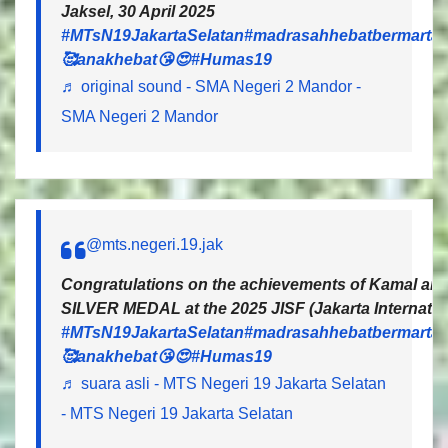
Jaksel, 30 April 2025
#MTsN19JakartaSelatan
#madrasahhebatbermartab
🥰anakhebat😘😍
#Humas19
♬ original sound - SMA Negeri 2 Mandor -
SMA Negeri 2 Mandor
@mts.negeri.19.jak
Congratulations on the achievements of Kamal and 
SILVER MEDAL at the 2025 JISF (Jakarta Internatio
#MTsN19JakartaSelatan
#madrasahhebatbermartab
🥰anakhebat😘😍
#Humas19
♬ suara asli - MTS Negeri 19 Jakarta Selatan
- MTS Negeri 19 Jakarta Selatan