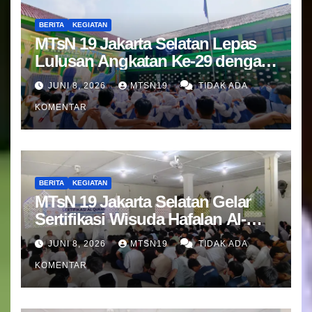
BERITA
KEGIATAN
MTsN 19 Jakarta Selatan Lepas
Lulusan Angkatan Ke-29 dengan
Doa dan Harapan Terbaik
JUNI 8, 2026
MTSN19
TIDAK ADA
KOMENTAR
BERITA
KEGIATAN
MTsN 19 Jakarta Selatan Gelar
Sertifikasi Wisuda Hafalan Al-
Qur’an
JUNI 8, 2026
MTSN19
TIDAK ADA
KOMENTAR