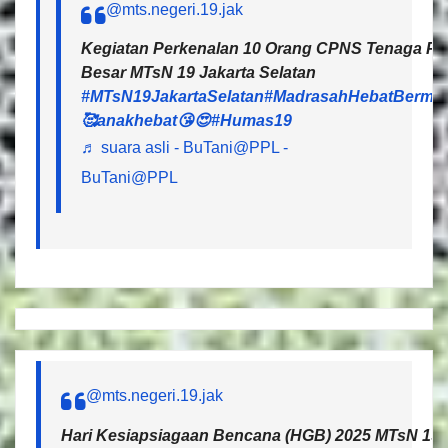
@mts.negeri.19.jak
Kegiatan Perkenalan 10 Orang CPNS Tenaga Pen
Besar MTsN 19 Jakarta Selatan
#MTsN19JakartaSelatan
#MadrasahHebatBermar
🥰anakhebat😘😍
#Humas19
♬ suara asli - BuTani@PPL -
BuTani@PPL
@mts.negeri.19.jak
Hari Kesiapsiagaan Bencana (HGB) 2025 MTsN 19 J