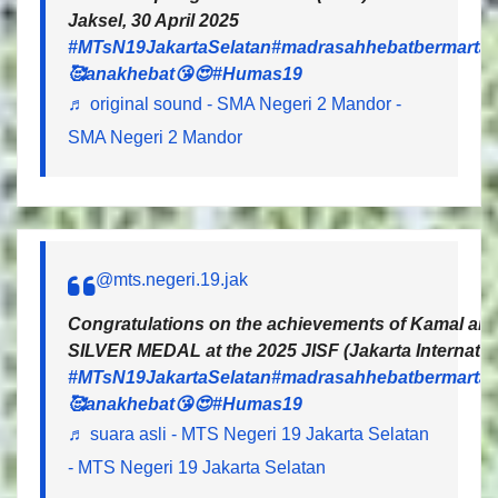
Jaksel, 30 April 2025
#MTsN19JakartaSelatan
#madrasahhebatbermartab
🥰anakhebat😘😍
#Humas19
♬ original sound - SMA Negeri 2 Mandor -
SMA Negeri 2 Mandor
@mts.negeri.19.jak
Congratulations on the achievements of Kamal and 
SILVER MEDAL at the 2025 JISF (Jakarta Internatio
#MTsN19JakartaSelatan
#madrasahhebatbermartab
🥰anakhebat😘😍
#Humas19
♬ suara asli - MTS Negeri 19 Jakarta Selatan
- MTS Negeri 19 Jakarta Selatan