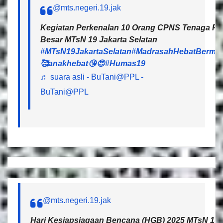
@mts.negeri.19.jak
Kegiatan Perkenalan 10 Orang CPNS Tenaga Pen
Besar MTsN 19 Jakarta Selatan
#MTsN19JakartaSelatan
#MadrasahHebatBermar
🥰anakhebat😘😍
#Humas19
♬ suara asli - BuTani@PPL -
BuTani@PPL
@mts.negeri.19.jak
Hari Kesiapsiagaan Bencana (HGB) 2025 MTsN 19 J