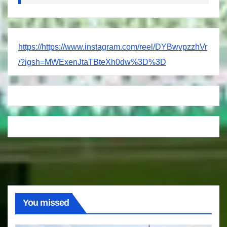
https://https://www.instagram.com/reel/DYBwvpzzhVr
/?igsh=MWExenJtaTBteXh0dw%3D%3D
You missed