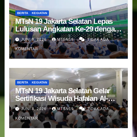
BERITA
KEGIATAN
MTsN 19 Jakarta Selatan Lepas
Lulusan Angkatan Ke-29 dengan
Doa dan Harapan Terbaik
JUNI 8, 2026
MTSN19
TIDAK ADA
KOMENTAR
BERITA
KEGIATAN
MTsN 19 Jakarta Selatan Gelar
Sertifikasi Wisuda Hafalan Al-
Qur’an
JUNI 8, 2026
MTSN19
TIDAK ADA
KOMENTAR