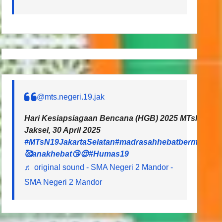
@mts.negeri.19.jak
Hari Kesiapsiagaan Bencana (HGB) 2025 MTsN 19 Ja
Jaksel, 30 April 2025
#MTsN19JakartaSelatan
#madrasahhebatbermartaba
🥰anakhebat😘😍
#Humas19
♬ original sound - SMA Negeri 2 Mandor -
SMA Negeri 2 Mandor