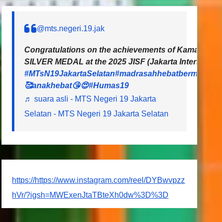
@mts.negeri.19.jak
Congratulations on the achievements of Kamal and L
SILVER MEDAL at the 2025 JISF (Jakarta Internationa
#MTsN19JakartaSelatan
#madrasahhebatbermartaba
🥰anakhebat😘😍
#Humas19
♬ suara asli - MTS Negeri 19 Jakarta
Selatan - MTS Negeri 19 Jakarta Selatan
https://https://www.instagram.com/reel/DYBwvpzz
hVr/?igsh=MWExenJtaTBteXh0dw%3D%3D