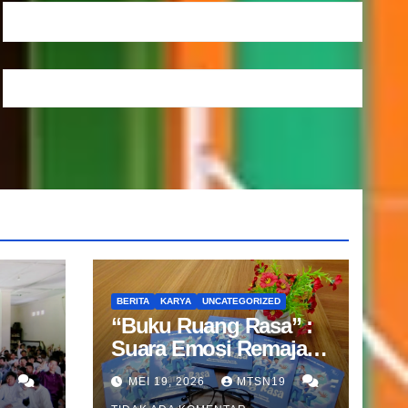
BERITA
KARYA
UNCATEGORIZED
“Buku Ruang Rasa” :
Suara Emosi Remaja
nan
dalam Karya Guru BK
9
MEI 19, 2026
MTSN19
MTsN 19 Jakarta