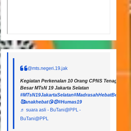
@mts.negeri.19.jak
Kegiatan Perkenalan 10 Orang CPNS Tenaga Pendi
Besar MTsN 19 Jakarta Selatan
#MTsN19JakartaSelatan
#MadrasahHebatBermart
🥰anakhebat😘😍
#Humas19
♬ suara asli - BuTani@PPL -
BuTani@PPL