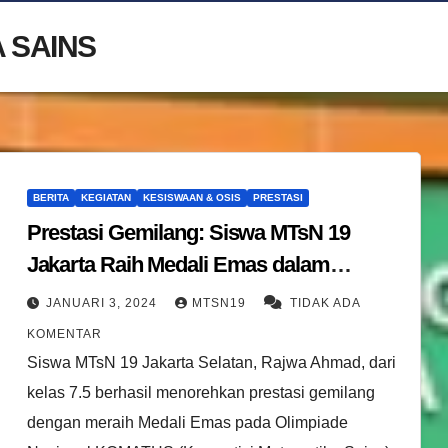
 SAINS
BERITA
KEGIATAN
KESISWAAN & OSIS
PRESTASI
Prestasi Gemilang: Siswa MTsN 19
Jakarta Raih Medali Emas dalam
Olimpiade Nasional KOMATHS 2023
JANUARI 3, 2024
MTSN19
TIDAK ADA
KOMENTAR
Siswa MTsN 19 Jakarta Selatan, Rajwa Ahmad, dari
kelas 7.5 berhasil menorehkan prestasi gemilang
dengan meraih Medali Emas pada Olimpiade