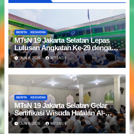
BERITA
KEGIATAN
MTsN 19 Jakarta Selatan Lepas
Lulusan Angkatan Ke-29 dengan
Doa dan Harapan Terbaik
JUN 8, 2026
MTSN19
BERITA
KEGIATAN
MTsN 19 Jakarta Selatan Gelar
Sertifikasi Wisuda Hafalan Al-
Qur’an
JUN 8, 2026
MTSN19