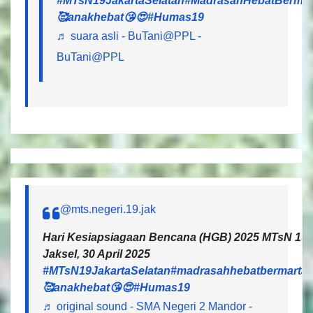
#MTsN19JakartaSelatan
#MadrasahHebatBermar
🥰anakhebat😘😍
#Humas19
♬ suara asli - BuTani@PPL -
BuTani@PPL
@mts.negeri.19.jak
Hari Kesiapsiagaan Bencana (HGB) 2025 MTsN 19 J
Jaksel, 30 April 2025
#MTsN19JakartaSelatan
#madrasahhebatbermartab
🥰anakhebat😘😍
#Humas19
♬ original sound - SMA Negeri 2 Mandor -