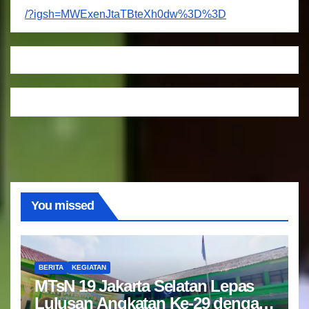
/?igsh=MWExenJtaTBteXh0dw%3D%3D
You missed
BERITA
KEGIATAN
MTsN 19 Jakarta Selatan Lepas
Lulusan Angkatan Ke-29 dengan