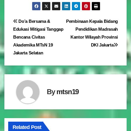
Navigasi
Do’a Bersama &
Pembinaan Kepala Bidang
Edukasi Mitigasi Tanggap
Pendidikan Madrasah
pos
Bencana Civitas
Kantor Wilayah Provinsi
Akademika MTsN 19
DKI Jakarta
Jakarta Selatan
By
mtsn19
Related Post