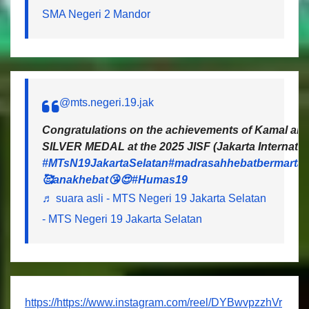
SMA Negeri 2 Mandor
@mts.negeri.19.jak
Congratulations on the achievements of Kamal and 
SILVER MEDAL at the 2025 JISF (Jakarta Internatio
#MTsN19JakartaSelatan
#madrasahhebatbermartab
🥰anakhebat😘😍
#Humas19
♬ suara asli - MTS Negeri 19 Jakarta Selatan
- MTS Negeri 19 Jakarta Selatan
https://https://www.instagram.com/reel/DYBwvpzzhVr