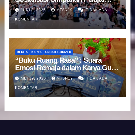
(SIMPEL) Bersama Bank Mandiri
JUNI 8, 2026
MTSN19
TIDAK ADA
KOMENTAR
BERITA
KARYA
UNCATEGORIZED
“Buku Ruang Rasa” : Suara
Emosi Remaja dalam Karya Guru
BK MTsN 19 Jakarta Selatan
MEI 19, 2026
MTSN19
TIDAK ADA
KOMENTAR