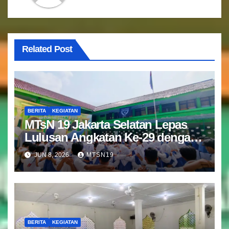
Related Post
BERITA
KEGIATAN
MTsN 19 Jakarta Selatan Lepas
Lulusan Angkatan Ke-29 dengan
Doa dan Harapan Terbaik
JUN 8, 2026
MTSN19
BERITA
KEGIATAN