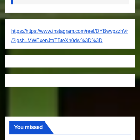
https://https://www.instagram.com/reel/DYBwvpzzhVr
/?igsh=MWExenJtaTBteXh0dw%3D%3D
You missed