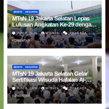
BERITA
KEGIATAN
MTsN 19 Jakarta Selatan Lepas
Lulusan Angkatan Ke-29 dengan
Doa dan Harapan Terbaik
JUNI 8, 2026
MTSN19
TIDAK ADA
KOMENTAR
BERITA
KEGIATAN
MTsN 19 Jakarta Selatan Gelar
Sertifikasi Wisuda Hafalan Al-
Qur’an
JUNI 8, 2026
MTSN19
TIDAK ADA
KOMENTAR