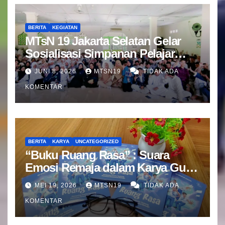
BERITA
KEGIATAN
MTsN 19 Jakarta Selatan Gelar
Sosialisasi Simpanan Pelajar
(SIMPEL) Bersama Bank Mandiri
JUNI 8, 2026
MTSN19
TIDAK ADA
KOMENTAR
BERITA
KARYA
UNCATEGORIZED
“Buku Ruang Rasa” : Suara
Emosi Remaja dalam Karya Guru
BK MTsN 19 Jakarta Selatan
MEI 19, 2026
MTSN19
TIDAK ADA
KOMENTAR