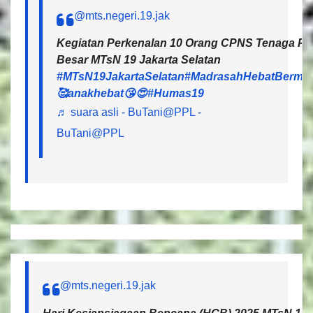
@mts.negeri.19.jak
Kegiatan Perkenalan 10 Orang CPNS Tenaga Pen
Besar MTsN 19 Jakarta Selatan
#MTsN19JakartaSelatan
#MadrasahHebatBermar
🥰anakhebat😘😍
#Humas19
♬ suara asli - BuTani@PPL -
BuTani@PPL
@mts.negeri.19.jak