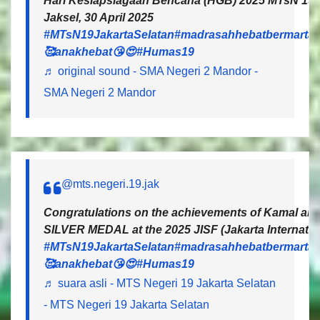
Hari Kesiapsiagaan Bencana (HGB) 2025 MTsN 19 J
Jaksel, 30 April 2025
#MTsN19JakartaSelatan
#madrasahhebatbermartab
🥰anakhebat😘😍
#Humas19
♬ original sound - SMA Negeri 2 Mandor -
SMA Negeri 2 Mandor
@mts.negeri.19.jak
Congratulations on the achievements of Kamal and 
SILVER MEDAL at the 2025 JISF (Jakarta Internatio
#MTsN19JakartaSelatan
#madrasahhebatbermartab
🥰anakhebat😘😍
#Humas19
♬ suara asli - MTS Negeri 19 Jakarta Selatan
- MTS Negeri 19 Jakarta Selatan