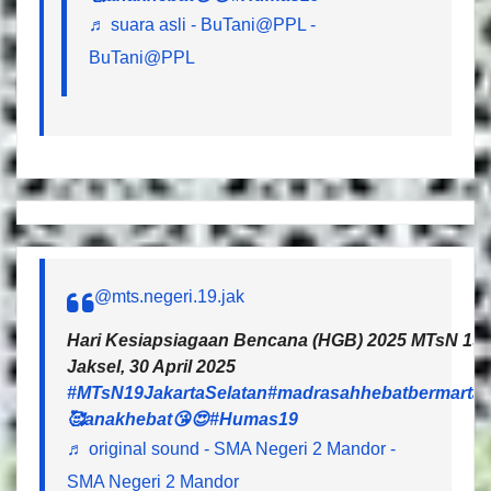
♬ suara asli - BuTani@PPL -
BuTani@PPL
@mts.negeri.19.jak
Hari Kesiapsiagaan Bencana (HGB) 2025 MTsN 19 J
Jaksel, 30 April 2025
#MTsN19JakartaSelatan
#madrasahhebatbermartab
🥰anakhebat😘😍
#Humas19
♬ original sound - SMA Negeri 2 Mandor -
SMA Negeri 2 Mandor