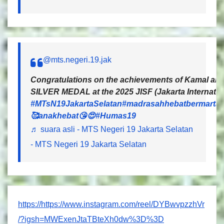
@mts.negeri.19.jak
Congratulations on the achievements of Kamal and 
SILVER MEDAL at the 2025 JISF (Jakarta Internatio
#MTsN19JakartaSelatan
#madrasahhebatbermartab
🥰anakhebat😘😍
#Humas19
♬ suara asli - MTS Negeri 19 Jakarta Selatan
- MTS Negeri 19 Jakarta Selatan
https://https://www.instagram.com/reel/DYBwvpzzhVr
/?igsh=MWExenJtaTBteXh0dw%3D%3D