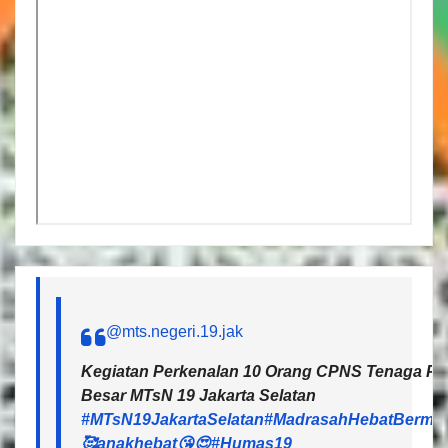
@mts.negeri.19.jak
Kegiatan Perkenalan 10 Orang CPNS Tenaga Pen
Besar MTsN 19 Jakarta Selatan
#MTsN19JakartaSelatan
#MadrasahHebatBermar
🥰anakhebat😘😍
#Humas19