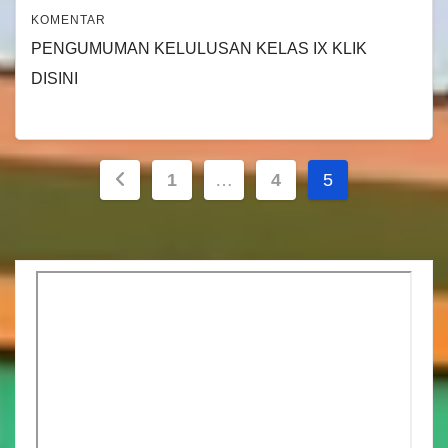
KOMENTAR
PENGUMUMAN KELULUSAN KELAS IX KLIK
DISINI
Paginasi
1
…
4
5
pos