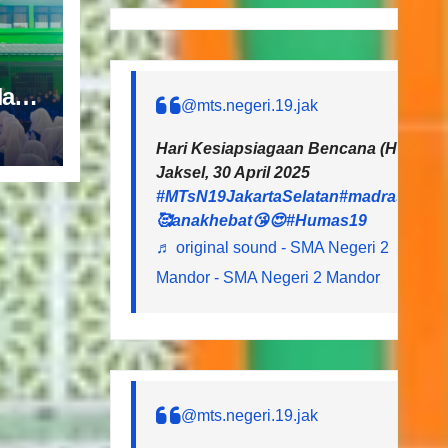
ari
@mts.negeri.19.jak
an
i
Hari Kesiapsiagaan Bencana (HGB) 20
Jaksel, 30 April 2025
#MTsN19JakartaSelatan
#madrasahheb
🥰anakhebat😘😍
#Humas19
♬ original sound - SMA Negeri 2
Mandor - SMA Negeri 2 Mandor
@mts.negeri.19.jak