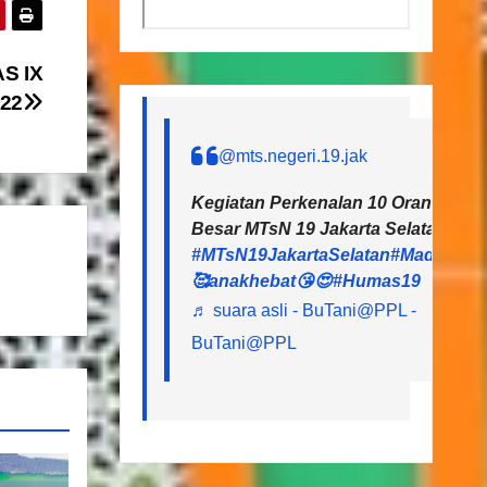
S IX
22
@mts.negeri.19.jak
Kegiatan Perkenalan 10 Orang CPNS
Besar MTsN 19 Jakarta Selatan
#MTsN19JakartaSelatan
#MadrasahH
🥰anakhebat😘😍
#Humas19
♬ suara asli - BuTani@PPL -
BuTani@PPL