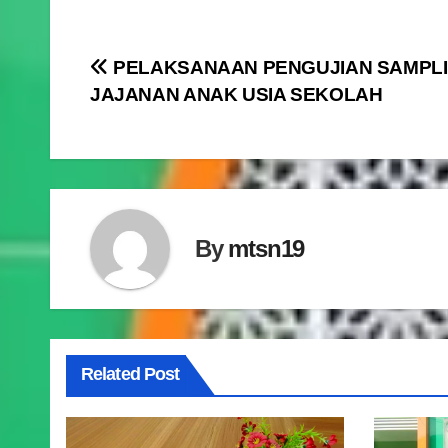
Navigasi
PELAKSANAAN PENGUJIAN SAMPL
JAJANAN ANAK USIA SEKOLAH
pos
By
mtsn19
Related Post