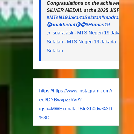
Congratulations on the achievements o
SILVER MEDAL at the 2025 JISF (Jakart
#MTsN19JakartaSelatan
#madrasahheb
🥰anakhebat😘😍
#Humas19
♬ suara asli - MTS Negeri 19 Jakarta
Selatan - MTS Negeri 19 Jakarta
Selatan
https://https://www.instagram.com/r
eel/DYBwvpzzhVr/?
igsh=MWExenJtaTBteXh0dw%3D
%3D