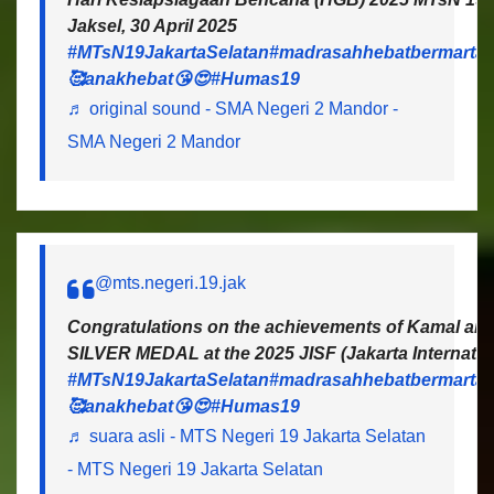
Jaksel, 30 April 2025
#MTsN19JakartaSelatan
#madrasahhebatbermartab
🥰anakhebat😘😍
#Humas19
♬ original sound - SMA Negeri 2 Mandor -
SMA Negeri 2 Mandor
@mts.negeri.19.jak
Congratulations on the achievements of Kamal and 
SILVER MEDAL at the 2025 JISF (Jakarta Internatio
#MTsN19JakartaSelatan
#madrasahhebatbermartab
🥰anakhebat😘😍
#Humas19
♬ suara asli - MTS Negeri 19 Jakarta Selatan
- MTS Negeri 19 Jakarta Selatan