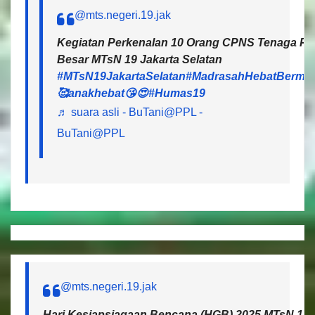
@mts.negeri.19.jak
Kegiatan Perkenalan 10 Orang CPNS Tenaga Pen
Besar MTsN 19 Jakarta Selatan
#MTsN19JakartaSelatan
#MadrasahHebatBermar
🥰anakhebat😘😍
#Humas19
♬ suara asli - BuTani@PPL -
BuTani@PPL
@mts.negeri.19.jak
Hari Kesiapsiagaan Bencana (HGB) 2025 MTsN 19 J