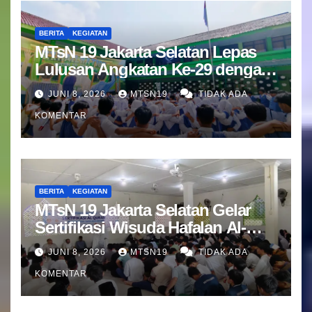
BERITA
KEGIATAN
MTsN 19 Jakarta Selatan Lepas
Lulusan Angkatan Ke-29 dengan
Doa dan Harapan Terbaik
JUNI 8, 2026
MTSN19
TIDAK ADA
KOMENTAR
BERITA
KEGIATAN
MTsN 19 Jakarta Selatan Gelar
Sertifikasi Wisuda Hafalan Al-
Qur’an
JUNI 8, 2026
MTSN19
TIDAK ADA
KOMENTAR