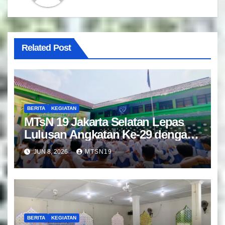
Related Post
BERITA
KEGIATAN
MTsN 19 Jakarta Selatan Lepas
Lulusan Angkatan Ke-29 dengan
Doa dan Harapan Terbaik
JUN 8, 2026
MTSN19
BERITA
KEGIATAN