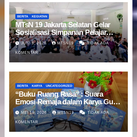
BERITA
KEGIATAN
MTsN 19 Jakarta Selatan Gelar
Sosialisasi Simpanan Pelajar
(SIMPEL) Bersama Bank Mandiri
JUNI 8, 2026
MTSN19
TIDAK ADA
KOMENTAR
BERITA
KARYA
UNCATEGORIZED
“Buku Ruang Rasa” : Suara
Emosi Remaja dalam Karya Guru
BK MTsN 19 Jakarta Selatan
MEI 19, 2026
MTSN19
TIDAK ADA
KOMENTAR