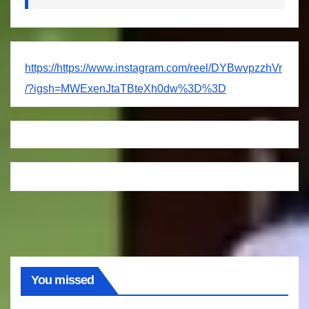
https://https://www.instagram.com/reel/DYBwvpzzhVr
/?igsh=MWExenJtaTBteXh0dw%3D%3D
You missed