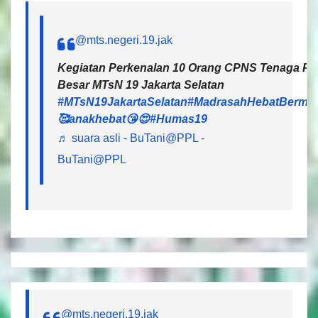
@mts.negeri.19.jak
Kegiatan Perkenalan 10 Orang CPNS Tenaga Pen
Besar MTsN 19 Jakarta Selatan
#MTsN19JakartaSelatan
#MadrasahHebatBermar
🥰anakhebat😘😍
#Humas19
♬ suara asli - BuTani@PPL -
BuTani@PPL
@mts.negeri.19.jak