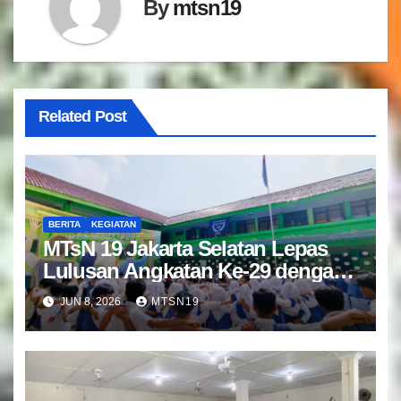
By
mtsn19
Related Post
BERITA
KEGIATAN
MTsN 19 Jakarta Selatan Lepas
Lulusan Angkatan Ke-29 dengan
Doa dan Harapan Terbaik
JUN 8, 2026
MTSN19