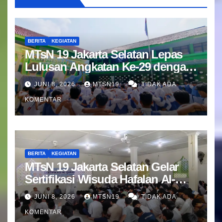
BERITA
KEGIATAN
MTsN 19 Jakarta Selatan Lepas
Lulusan Angkatan Ke-29 dengan
Doa dan Harapan Terbaik
JUNI 8, 2026
MTSN19
TIDAK ADA
KOMENTAR
BERITA
KEGIATAN
MTsN 19 Jakarta Selatan Gelar
Sertifikasi Wisuda Hafalan Al-
Qur’an
JUNI 8, 2026
MTSN19
TIDAK ADA
KOMENTAR