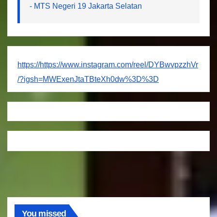
- MTS Negeri 19 Jakarta Selatan
https://https://www.instagram.com/reel/DYBwvpzzhVr
/?igsh=MWExenJtaTBteXh0dw%3D%3D
You missed