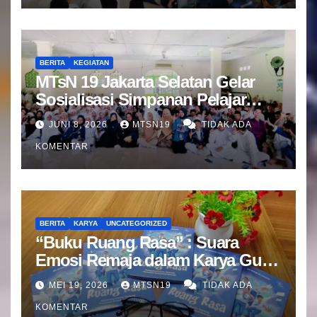
BERITA
KEGIATAN
MTsN 19 Jakarta Selatan Gelar
Sosialisasi Simpanan Pelajar
(SIMPEL) Bersama Bank Mandiri
JUNI 8, 2026
MTSN19
TIDAK ADA
KOMENTAR
BERITA
KARYA
UNCATEGORIZED
“Buku Ruang Rasa” : Suara
Emosi Remaja dalam Karya Guru
BK MTsN 19 Jakarta Selatan
MEI 19, 2026
MTSN19
TIDAK ADA
KOMENTAR