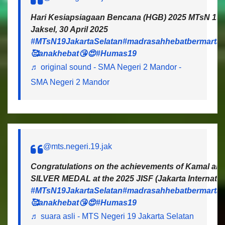
Hari Kesiapsiagaan Bencana (HGB) 2025 MTsN 19 J
Jaksel, 30 April 2025
#MTsN19JakartaSelatan
#madrasahhebatbermartab
🥰anakhebat😘😍
#Humas19
♬ original sound - SMA Negeri 2 Mandor -
SMA Negeri 2 Mandor
@mts.negeri.19.jak
Congratulations on the achievements of Kamal and 
SILVER MEDAL at the 2025 JISF (Jakarta Internatio
#MTsN19JakartaSelatan
#madrasahhebatbermartab
🥰anakhebat😘😍
#Humas19
♬ suara asli - MTS Negeri 19 Jakarta Selatan