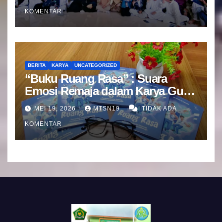
KOMENTAR
BERITA
KARYA
UNCATEGORIZED
“Buku Ruang Rasa” : Suara
Emosi Remaja dalam Karya Guru
BK MTsN 19 Jakarta Selatan
MEI 19, 2026
MTSN19
TIDAK ADA
KOMENTAR