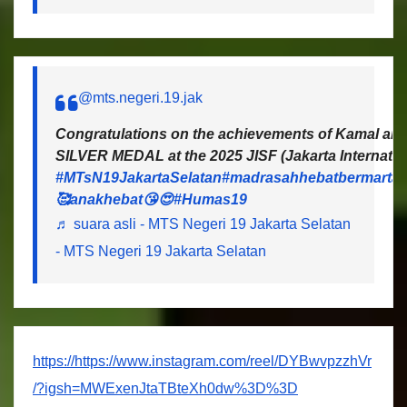
@mts.negeri.19.jak
Congratulations on the achievements of Kamal and 
SILVER MEDAL at the 2025 JISF (Jakarta Internatio
#MTsN19JakartaSelatan
#madrasahhebatbermartab
🥰anakhebat😘😍
#Humas19
♬ suara asli - MTS Negeri 19 Jakarta Selatan
- MTS Negeri 19 Jakarta Selatan
https://https://www.instagram.com/reel/DYBwvpzzhVr
/?igsh=MWExenJtaTBteXh0dw%3D%3D