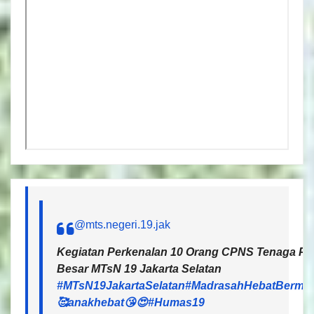
@mts.negeri.19.jak
Kegiatan Perkenalan 10 Orang CPNS Tenaga Pen
Besar MTsN 19 Jakarta Selatan
#MTsN19JakartaSelatan
#MadrasahHebatBermar
🥰anakhebat😘😍
#Humas19