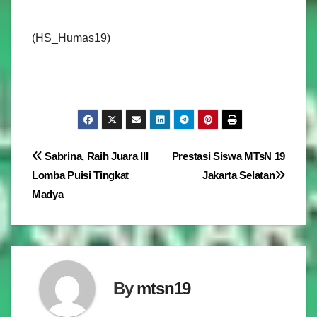
(HS_Humas19)
Navigasi
Sabrina, Raih Juara III
Prestasi Siswa MTsN 19
Lomba Puisi Tingkat
Jakarta Selatan
pos
Madya
By
mtsn19