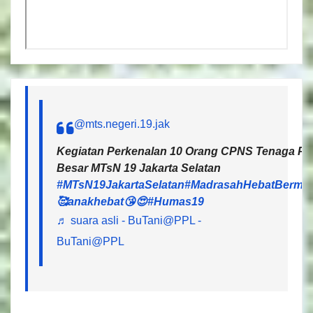
@mts.negeri.19.jak
Kegiatan Perkenalan 10 Orang CPNS Tenaga Pen
Besar MTsN 19 Jakarta Selatan
#MTsN19JakartaSelatan
#MadrasahHebatBermar
🥰anakhebat😘😍
#Humas19
♬ suara asli - BuTani@PPL -
BuTani@PPL