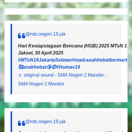
@mts.negeri.19.jak
Hari Kesiapsiagaan Bencana (HGB) 2025 MTsN 19 J
Jaksel, 30 April 2025
#MTsN19JakartaSelatan
#madrasahhebatbermartab
🥰anakhebat😘😍
#Humas19
♬ original sound - SMA Negeri 2 Mandor -
SMA Negeri 2 Mandor
@mts.negeri.19.jak