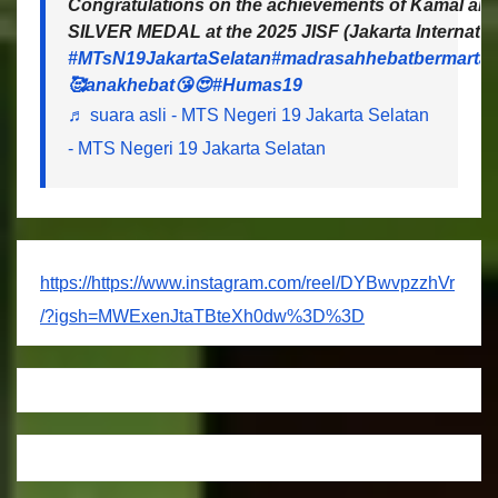
Congratulations on the achievements of Kamal and 
SILVER MEDAL at the 2025 JISF (Jakarta Internatio
#MTsN19JakartaSelatan
#madrasahhebatbermartab
🥰anakhebat😘😍
#Humas19
♬ suara asli - MTS Negeri 19 Jakarta Selatan
- MTS Negeri 19 Jakarta Selatan
https://https://www.instagram.com/reel/DYBwvpzzhVr
/?igsh=MWExenJtaTBteXh0dw%3D%3D