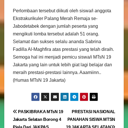
Perlombaan tersebut diikuti oleh siswa/i anggota
Ekstrakurikuler Palang Merah Remaja se-
Jabodetabek dengan jumlah peserta yang
mengikuti lomba tersebut adalah 51 orang.
Selamat dan sukses selalu ananda Sabrina
Fadilla Al-Maghfira atas prestasi yang telah diraih.
Semoga hal ini menjadi pemicu siswa/i MTsN 19
Jakarta yang lain untuk lebih giat lagi belajar dan
meraih prestasi-prestasi lainnya. Aaamiinn..
(Humas MTsN 19 Jakarta)
Navigasi
PASKIBRAKA MTsN 19
PRESTASI NASIONAL
Jakarta Selatan Borong 4
PANAHAN SISWA MTSN
pos
Piala Dari JAKPAS
19 JAKARTA SELATAN