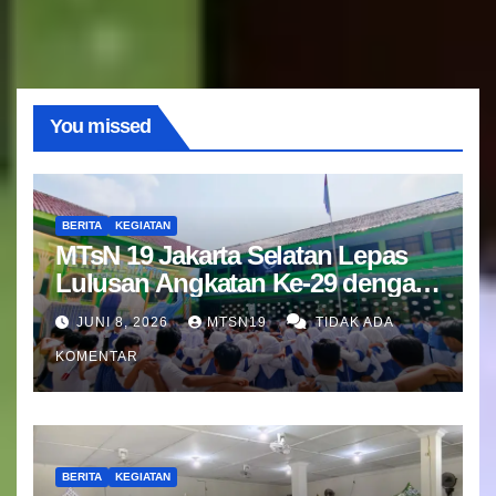
You missed
BERITA
KEGIATAN
MTsN 19 Jakarta Selatan Lepas
Lulusan Angkatan Ke-29 dengan
Doa dan Harapan Terbaik
JUNI 8, 2026
MTSN19
TIDAK ADA
KOMENTAR
BERITA
KEGIATAN