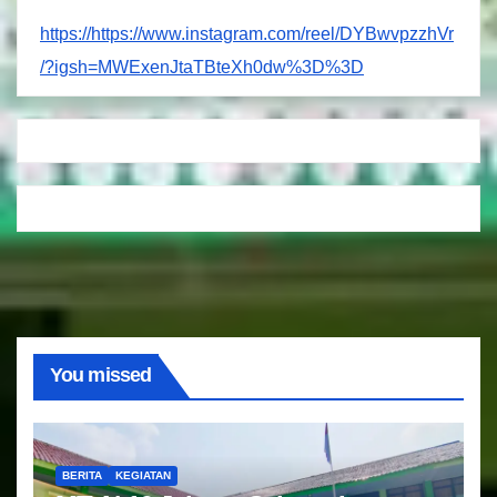
https://https://www.instagram.com/reel/DYBwvpzzhVr
/?igsh=MWExenJtaTBteXh0dw%3D%3D
You missed
BERITA
KEGIATAN