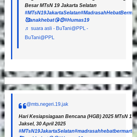
Besar MTsN 19 Jakarta Selatan
#MTsN19JakartaSelatan
#MadrasahHebatBermar
🥰anakhebat😘😍
#Humas19
♬ suara asli - BuTani@PPL -
BuTani@PPL
@mts.negeri.19.jak
Hari Kesiapsiagaan Bencana (HGB) 2025 MTsN 19 J
Jaksel, 30 April 2025
#MTsN19JakartaSelatan
#madrasahhebatbermartab