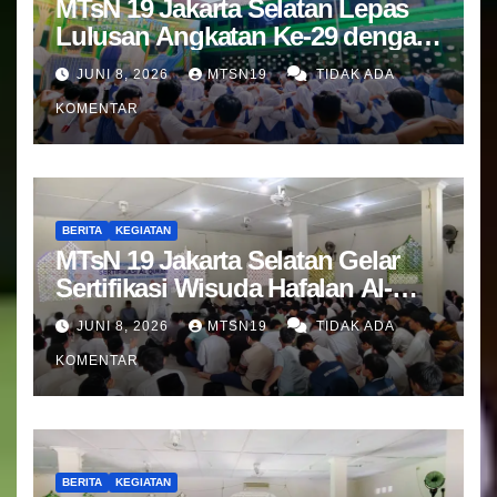
MTsN 19 Jakarta Selatan Lepas
Lulusan Angkatan Ke-29 dengan
Doa dan Harapan Terbaik
JUNI 8, 2026
MTSN19
TIDAK ADA
KOMENTAR
BERITA
KEGIATAN
MTsN 19 Jakarta Selatan Gelar
Sertifikasi Wisuda Hafalan Al-
Qur’an
JUNI 8, 2026
MTSN19
TIDAK ADA
KOMENTAR
BERITA
KEGIATAN