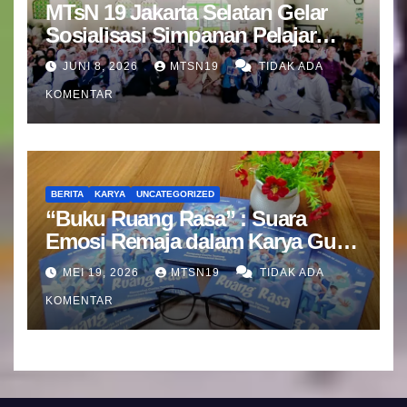
MTsN 19 Jakarta Selatan Gelar
Sosialisasi Simpanan Pelajar
(SIMPEL) Bersama Bank Mandiri
JUNI 8, 2026
MTSN19
TIDAK ADA
KOMENTAR
BERITA
KARYA
UNCATEGORIZED
“Buku Ruang Rasa” : Suara
Emosi Remaja dalam Karya Guru
BK MTsN 19 Jakarta Selatan
MEI 19, 2026
MTSN19
TIDAK ADA
KOMENTAR