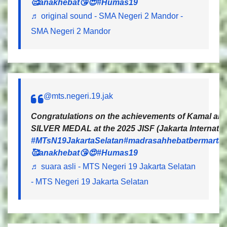
🥰anakhebat😘😍
#Humas19
♬ original sound - SMA Negeri 2 Mandor -
SMA Negeri 2 Mandor
@mts.negeri.19.jak
Congratulations on the achievements of Kamal and 
SILVER MEDAL at the 2025 JISF (Jakarta Internatio
#MTsN19JakartaSelatan
#madrasahhebatbermartab
🥰anakhebat😘😍
#Humas19
♬ suara asli - MTS Negeri 19 Jakarta Selatan
- MTS Negeri 19 Jakarta Selatan