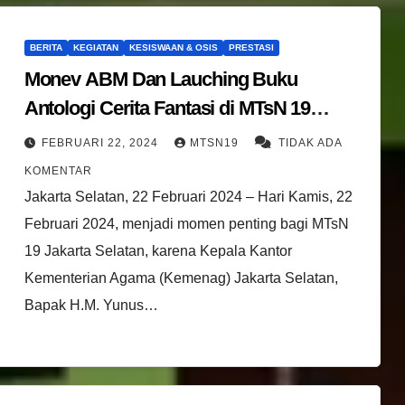
BERITA
KEGIATAN
KESISWAAN & OSIS
PRESTASI
Monev ABM Dan Lauching Buku
Antologi Cerita Fantasi di MTsN 19
Jakarta Selatan Dilakukan Oleh Kepala
FEBRUARI 22, 2024
MTSN19
TIDAK ADA
Kantor Kemenag Jakarta Selatan
KOMENTAR
Jakarta Selatan, 22 Februari 2024 – Hari Kamis, 22
Februari 2024, menjadi momen penting bagi MTsN
19 Jakarta Selatan, karena Kepala Kantor
Kementerian Agama (Kemenag) Jakarta Selatan,
Bapak H.M. Yunus…