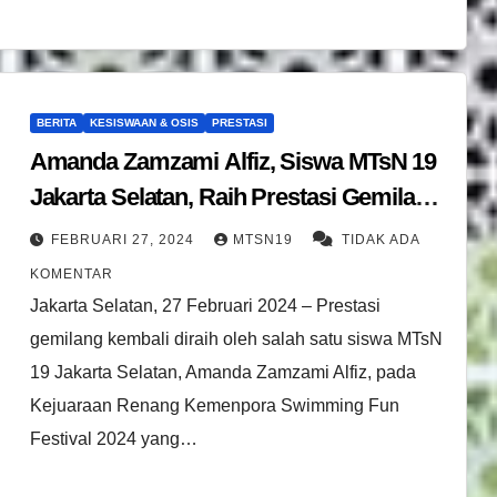
BERITA
KESISWAAN & OSIS
PRESTASI
Amanda Zamzami Alfiz, Siswa MTsN 19
Jakarta Selatan, Raih Prestasi Gemilang
dalam Kejuaraan Renang Kemenpora
FEBRUARI 27, 2024
MTSN19
TIDAK ADA
Swimming Fun Festival 2024
KOMENTAR
Jakarta Selatan, 27 Februari 2024 – Prestasi
gemilang kembali diraih oleh salah satu siswa MTsN
19 Jakarta Selatan, Amanda Zamzami Alfiz, pada
Kejuaraan Renang Kemenpora Swimming Fun
Festival 2024 yang…