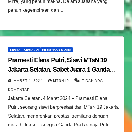
Mi’raj yang penuh makna. Dalam suasana yang
penuh kegembiraan dan…
BERITA
KEGIATAN
KESISWAAN & OSIS
Pramesti Elena Putri, Siswi MTsN 19
Jakarta Selatan, Sabet Juara 1 Ganda
Pra Remaja Putri dalam Kejuaraan
MARET 4, 2024
MTSN19
TIDAK ADA
Pencak Silat Tingkat Nasional
KOMENTAR
Jakarta Selatan, 4 Maret 2024 – Pramesti Elena
Putri, seorang siswi berprestasi dari MTsN 19 Jakarta
Selatan, menorehkan prestasi gemilang dengan
meraih Juara 1 kategori Ganda Pra Remaja Putri