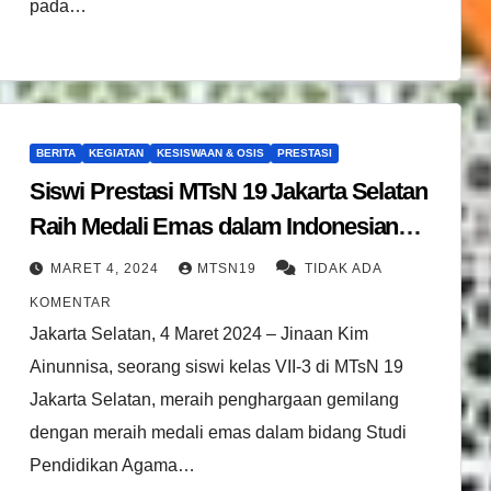
pada…
BERITA
KEGIATAN
KESISWAAN & OSIS
PRESTASI
Siswi Prestasi MTsN 19 Jakarta Selatan
Raih Medali Emas dalam Indonesian
Bright Minds Competition
MARET 4, 2024
MTSN19
TIDAK ADA
KOMENTAR
Jakarta Selatan, 4 Maret 2024 – Jinaan Kim
Ainunnisa, seorang siswi kelas VII-3 di MTsN 19
Jakarta Selatan, meraih penghargaan gemilang
dengan meraih medali emas dalam bidang Studi
Pendidikan Agama…