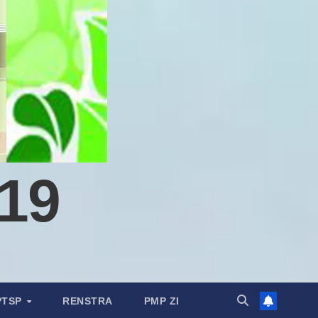
19
PTSP
RENSTRA
PMP ZI