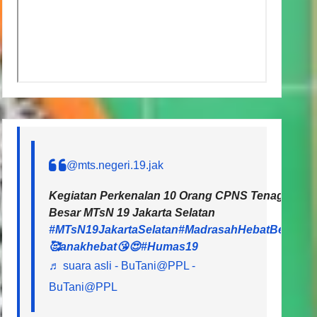
@mts.negeri.19.jak
Kegiatan Perkenalan 10 Orang CPNS Tenaga Pendi
Besar MTsN 19 Jakarta Selatan
#MTsN19JakartaSelatan
#MadrasahHebatBermart
🥰anakhebat😘😍
#Humas19
♬ suara asli - BuTani@PPL -
BuTani@PPL