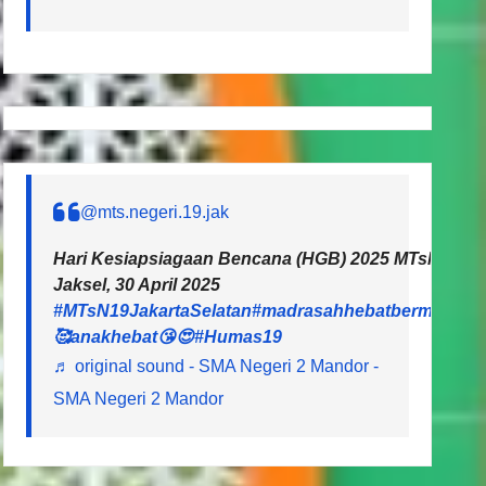
@mts.negeri.19.jak
Hari Kesiapsiagaan Bencana (HGB) 2025 MTsN 19 Ja
Jaksel, 30 April 2025
#MTsN19JakartaSelatan
#madrasahhebatbermartaba
🥰anakhebat😘😍
#Humas19
♬ original sound - SMA Negeri 2 Mandor -
SMA Negeri 2 Mandor