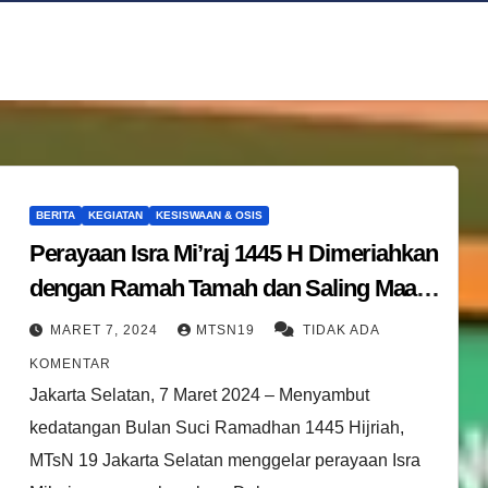
BERITA
KEGIATAN
KESISWAAN & OSIS
Perayaan Isra Mi’raj 1445 H Dimeriahkan
dengan Ramah Tamah dan Saling Maaf-
Memaafkan Menyambut Datangnya
MARET 7, 2024
MTSN19
TIDAK ADA
Bulan Suci Ramadhan 1445 H di MTsN
KOMENTAR
19 Jakarta Selatan
Jakarta Selatan, 7 Maret 2024 – Menyambut
kedatangan Bulan Suci Ramadhan 1445 Hijriah,
MTsN 19 Jakarta Selatan menggelar perayaan Isra