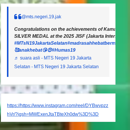
@mts.negeri.19.jak
Congratulations on the achievements of Kamal and L
SILVER MEDAL at the 2025 JISF (Jakarta Internationa
#MTsN19JakartaSelatan
#madrasahhebatbermartaba
🥰anakhebat😘😍
#Humas19
♬ suara asli - MTS Negeri 19 Jakarta
Selatan - MTS Negeri 19 Jakarta Selatan
https://https://www.instagram.com/reel/DYBwvpzz
hVr/?igsh=MWExenJtaTBteXh0dw%3D%3D