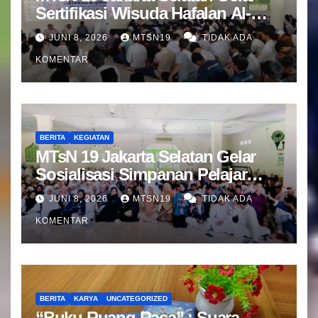
Sertifikasi Wisuda Hafalan Al-
Qur’an
JUNI 8, 2026
MTSN19
TIDAK ADA
KOMENTAR
BERITA
KEGIATAN
MTsN 19 Jakarta Selatan Gelar
Sosialisasi Simpanan Pelajar
(SIMPEL) Bersama Bank Mandiri
JUNI 8, 2026
MTSN19
TIDAK ADA
KOMENTAR
BERITA
KARYA
UNCATEGORIZED
“Buku Ruang Rasa” : Suara