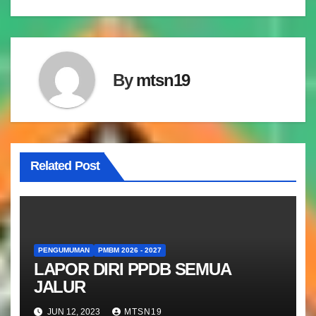
By
mtsn19
Related Post
PENGUMUMAN
PMBM 2026 - 2027
LAPOR DIRI PPDB SEMUA
JALUR
JUN 12, 2023
MTSN19