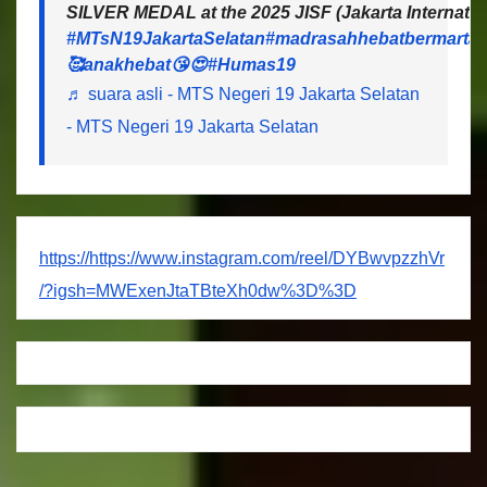
SILVER MEDAL at the 2025 JISF (Jakarta Internatio
#MTsN19JakartaSelatan
#madrasahhebatbermartab
🥰anakhebat😘😍
#Humas19
♬ suara asli - MTS Negeri 19 Jakarta Selatan
- MTS Negeri 19 Jakarta Selatan
https://https://www.instagram.com/reel/DYBwvpzzhVr
/?igsh=MWExenJtaTBteXh0dw%3D%3D