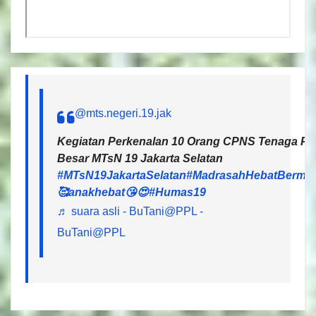
@mts.negeri.19.jak
Kegiatan Perkenalan 10 Orang CPNS Tenaga Pen
Besar MTsN 19 Jakarta Selatan
#MTsN19JakartaSelatan
#MadrasahHebatBermar
🥰anakhebat😘😍
#Humas19
♬ suara asli - BuTani@PPL -
BuTani@PPL