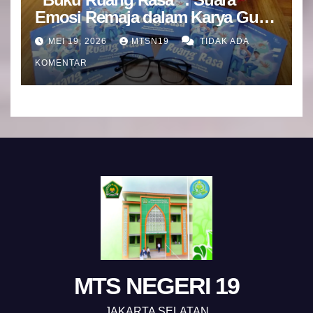
Emosi Remaja dalam Karya Guru
BK MTsN 19 Jakarta Selatan
MEI 19, 2026
MTSN19
TIDAK ADA
KOMENTAR
MTS NEGERI 19
JAKARTA SELATAN