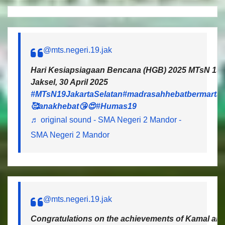
@mts.negeri.19.jak
Hari Kesiapsiagaan Bencana (HGB) 2025 MTsN 19 J
Jaksel, 30 April 2025
#MTsN19JakartaSelatan
#madrasahhebatbermartab
🥰anakhebat😘😍
#Humas19
♬ original sound - SMA Negeri 2 Mandor -
SMA Negeri 2 Mandor
@mts.negeri.19.jak
Congratulations on the achievements of Kamal and 