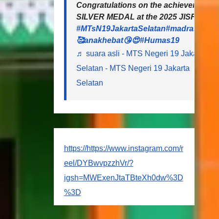
Congratulations on the achievements o
SILVER MEDAL at the 2025 JISF (Jakart
#MTsN19JakartaSelatan
#madrasahheb
🥰anakhebat😘😍
#Humas19
♬ suara asli - MTS Negeri 19 Jakarta
Selatan - MTS Negeri 19 Jakarta
Selatan
https://https://www.instagram.com/r
eel/DYBwvpzzhVr/?
igsh=MWExenJtaTBteXh0dw%3D
%3D