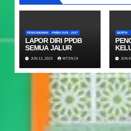
PENGUMUMAN
PMBM 2026 - 2027
BERITA
LAPOR DIRI PPDB
PEN
SEMUA JALUR
KEL
JAK
JUN 12, 2023
MTSN19
JUN 8
TAHU