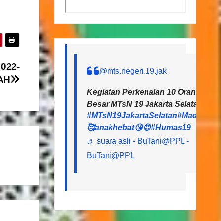
022-
@mts.negeri.19.jak
AH
Kegiatan Perkenalan 10 Orang CPNS
Besar MTsN 19 Jakarta Selatan
#MTsN19JakartaSelatan
#MadrasahH
🥰anakhebat😘😍
#Humas19
♬ suara asli - BuTani@PPL -
BuTani@PPL