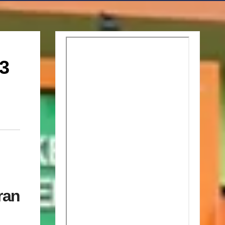
3
ran