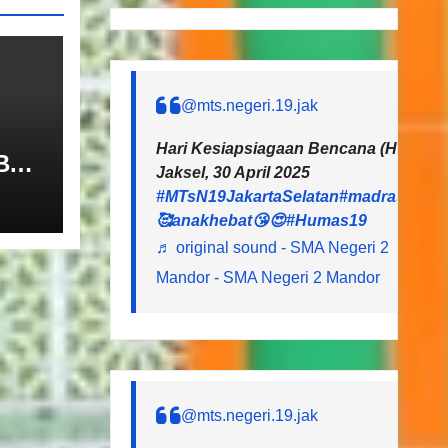
@mts.negeri.19.jak
Hari Kesiapsiagaan Bencana (HGB) 20
B
Jaksel, 30 April 2025
SN
#MTsN19JakartaSelatan
#madrasahheb
UR
🥰anakhebat😘😍
#Humas19
♬ original sound - SMA Negeri 2
Mandor - SMA Negeri 2 Mandor
@mts.negeri.19.jak