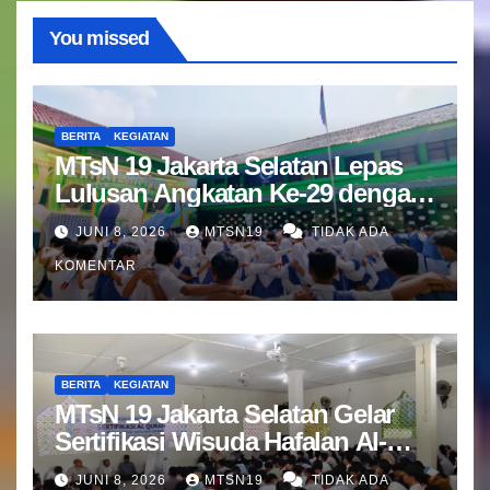
You missed
BERITA
KEGIATAN
MTsN 19 Jakarta Selatan Lepas
Lulusan Angkatan Ke-29 dengan
Doa dan Harapan Terbaik
JUNI 8, 2026
MTSN19
TIDAK ADA
KOMENTAR
BERITA
KEGIATAN
MTsN 19 Jakarta Selatan Gelar
Sertifikasi Wisuda Hafalan Al-
Qur’an
JUNI 8, 2026
MTSN19
TIDAK ADA