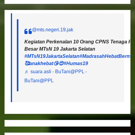
@mts.negeri.19.jak
Kegiatan Perkenalan 10 Orang CPNS Tenaga Pen
Besar MTsN 19 Jakarta Selatan
#MTsN19JakartaSelatan
#MadrasahHebatBermar
🥰anakhebat😘😍
#Humas19
♬ suara asli - BuTani@PPL -
BuTani@PPL