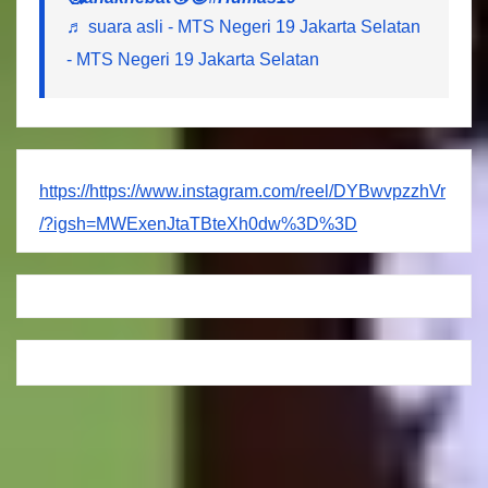
♬ suara asli - MTS Negeri 19 Jakarta Selatan
- MTS Negeri 19 Jakarta Selatan
https://https://www.instagram.com/reel/DYBwvpzzhVr
/?igsh=MWExenJtaTBteXh0dw%3D%3D