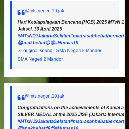
@mts.negeri.19.jak
Hari Kesiapsiagaan Bencana (HGB) 2025 MTsN 19 J
Jaksel, 30 April 2025
#MTsN19JakartaSelatan
#madrasahhebatbermartab
🥰anakhebat😘😍
#Humas19
♬ original sound - SMA Negeri 2 Mandor -
SMA Negeri 2 Mandor
@mts.negeri.19.jak
Congratulations on the achievements of Kamal and 
SILVER MEDAL at the 2025 JISF (Jakarta Internatio
#MTsN19JakartaSelatan
#madrasahhebatbermartab
🥰anakhebat😘😍
#Humas19