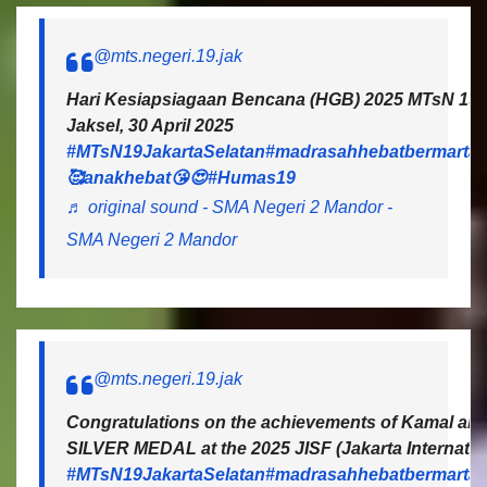
@mts.negeri.19.jak
Hari Kesiapsiagaan Bencana (HGB) 2025 MTsN 19 J
Jaksel, 30 April 2025
#MTsN19JakartaSelatan
#madrasahhebatbermartab
🥰anakhebat😘😍
#Humas19
♬ original sound - SMA Negeri 2 Mandor -
SMA Negeri 2 Mandor
@mts.negeri.19.jak
Congratulations on the achievements of Kamal and 
SILVER MEDAL at the 2025 JISF (Jakarta Internatio
#MTsN19JakartaSelatan
#madrasahhebatbermartab