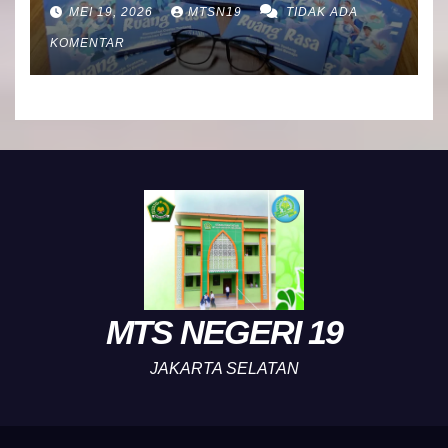
BK MTsN 19 Jakarta Selatan
MEI 19, 2026
MTSN19
TIDAK ADA
KOMENTAR
MTS NEGERI 19
JAKARTA SELATAN