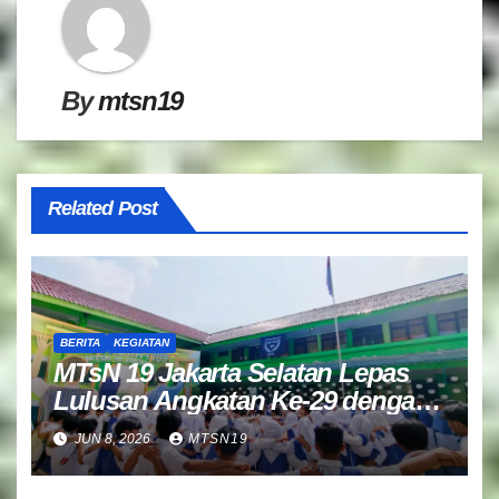
By
mtsn19
Related Post
BERITA
KEGIATAN
MTsN 19 Jakarta Selatan Lepas
Lulusan Angkatan Ke-29 dengan
Doa dan Harapan Terbaik
JUN 8, 2026
MTSN19