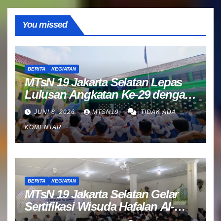
You missed
BERITA
KEGIATAN
MTsN 19 Jakarta Selatan Lepas
Lulusan Angkatan Ke-29 dengan
Doa dan Harapan Terbaik
JUNI 8, 2026
MTSN19
TIDAK ADA
KOMENTAR
BERITA
KEGIATAN
MTsN 19 Jakarta Selatan Gelar
Sertifikasi Wisuda Hafalan Al-
Qur’an