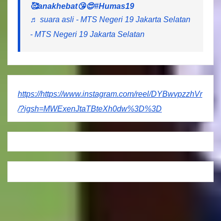
🥰anakhebat😘😍
#Humas19
♬ suara asli - MTS Negeri 19 Jakarta Selatan
- MTS Negeri 19 Jakarta Selatan
https://https://www.instagram.com/reel/DYBwvpzzhVr
/?igsh=MWExenJtaTBteXh0dw%3D%3D