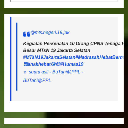
@mts.negeri.19.jak
Kegiatan Perkenalan 10 Orang CPNS Tenaga Pen
Besar MTsN 19 Jakarta Selatan
#MTsN19JakartaSelatan
#MadrasahHebatBermar
🥰anakhebat😘😍
#Humas19
♬ suara asli - BuTani@PPL -
BuTani@PPL