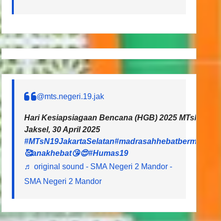
@mts.negeri.19.jak
Hari Kesiapsiagaan Bencana (HGB) 2025 MTsN 19 Ja
Jaksel, 30 April 2025
#MTsN19JakartaSelatan
#madrasahhebatbermartaba
🥰anakhebat😘😍
#Humas19
♬ original sound - SMA Negeri 2 Mandor -
SMA Negeri 2 Mandor