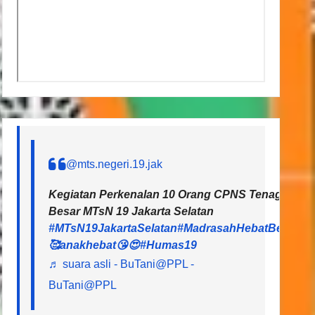
@mts.negeri.19.jak
Kegiatan Perkenalan 10 Orang CPNS Tenaga Pendi
Besar MTsN 19 Jakarta Selatan
#MTsN19JakartaSelatan
#MadrasahHebatBermart
🥰anakhebat😘😍
#Humas19
♬ suara asli - BuTani@PPL -
BuTani@PPL