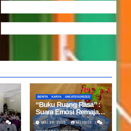
BERITA
KARYA
UNCATEGORIZED
“Buku Ruang Rasa” :
Suara Emosi Remaja
nan
dalam Karya Guru BK
9
MEI 19, 2026
MTSN19
MTsN 19 Jakarta