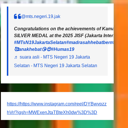
@mts.negeri.19.jak
Congratulations on the achievements of Kamal and L
SILVER MEDAL at the 2025 JISF (Jakarta Internationa
#MTsN19JakartaSelatan
#madrasahhebatbermartaba
🥰anakhebat😘😍
#Humas19
♬ suara asli - MTS Negeri 19 Jakarta
Selatan - MTS Negeri 19 Jakarta Selatan
https://https://www.instagram.com/reel/DYBwvpzz
hVr/?igsh=MWExenJtaTBteXh0dw%3D%3D