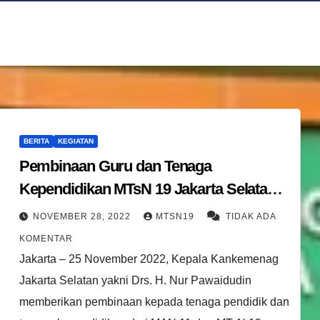
BERITA
KEGIATAN
Pembinaan Guru dan Tenaga
Kependidikan MTsN 19 Jakarta Selatan
bersama MAN 11 Jakarta
NOVEMBER 28, 2022
MTSN19
TIDAK ADA
KOMENTAR
Jakarta – 25 November 2022, Kepala Kankemenag
Jakarta Selatan yakni Drs. H. Nur Pawaidudin
memberikan pembinaan kepada tenaga pendidik dan